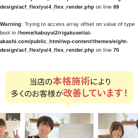
design/acf_flex/yui4_flex_render.php
on line
69
Warning
: Trying to access array offset on value of type
bool in
/home/kabuyui2/rigakuseitai-
akashi.com/public_html/wp-content/themes/eight-
design/acf_flex/yui4_flex_render.php
on line
70